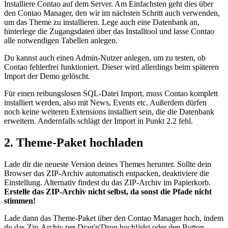
Installiere Contao auf dem Server. Am Einfachsten geht dies über
den Contao Manager, den wir im nächsten Schritt auch verwenden,
um das Theme zu installieren. Lege auch eine Datenbank an,
hinterlege die Zugangsdaten über das Installtool und lasse Contao
alle notwendigen Tabellen anlegen.
Du kannst auch einen Admin-Nutzer anlegen, um zu testen, ob
Contao fehlerfrei funktioniert. Dieser wird allerdings beim späteren
Import der Demo gelöscht.
Für einen reibungslosen SQL-Datei Import, muss Contao komplett
installiert werden, also mit News, Events etc. Außerdem dürfen
noch keine weiteren Extensions installiert sein, die die Datenbank
erweitern. Andernfalls schlägt der Import in Punkt 2.2 fehl.
2. Theme-Paket hochladen
Lade dir die neueste Version deines Themes herunter. Sollte dein
Browser das ZIP-Archiv automatisch entpacken, deaktiviere die
Einstellung. Alternativ findest du das ZIP-Archiv im Papierkorb.
Erstelle das ZIP-Archiv nicht selbst, da sonst die Pfade nicht
stimmen!
Lade dann das Theme-Paket über den Contao Manager hoch, indem
du das Zip-Archiv per Drag'n'Drop hochlädst oder den Button